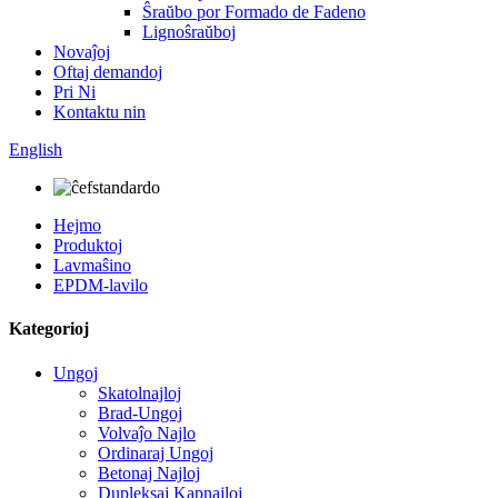
Ŝraŭbo por Formado de Fadeno
Lignoŝraŭboj
Novaĵoj
Oftaj demandoj
Pri Ni
Kontaktu nin
English
Hejmo
Produktoj
Lavmaŝino
EPDM-lavilo
Kategorioj
Ungoj
Skatolnajloj
Brad-Ungoj
Volvaĵo Najlo
Ordinaraj Ungoj
Betonaj Najloj
Dupleksaj Kapnajloj