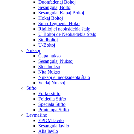
Duonfadenaj Boltoj
Sesangulaj Boltoj
Sesangulaj Kapaj Boltoj
Hokaj Boltoj
Suna Tegmenta Hoko
Rigliloj el neoksidebla ŝtalo
U-Boltoj de Neoksidebla Ŝtalo
Studboltoj
U-Boltoj
Nuksoj
Ĉapa nukso
Sesangulaj Nuksoj
Ŝlosilnukso
Nita Nukso
Nuksoj el neoksidebla ŝtalo
Veldaj Nuksoj
Stifto
Forko-stifto
Foldetila Stifto
Speciala Stifto
Printempa Stifto
Lavmaŝino
EPDM-lavilo
Sesangula lavilo
Alia lavilo