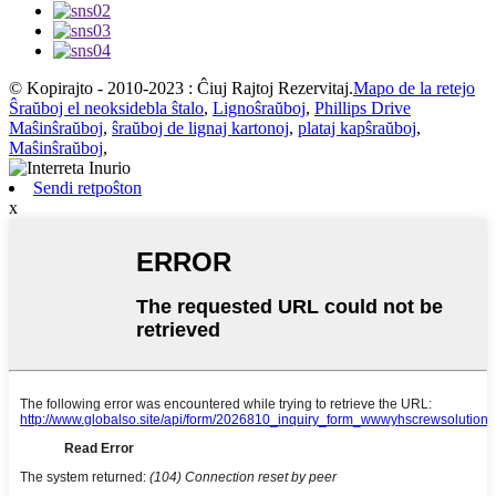
© Kopirajto - 2010-2023 : Ĉiuj Rajtoj Rezervitaj.
Mapo de la retejo
Ŝraŭboj el neoksidebla ŝtalo
,
Lignoŝraŭboj
,
Phillips Drive
Maŝinŝraŭboj
,
ŝraŭboj de lignaj kartonoj
,
plataj kapŝraŭboj
,
Maŝinŝraŭboj
,
Sendi retpoŝton
x