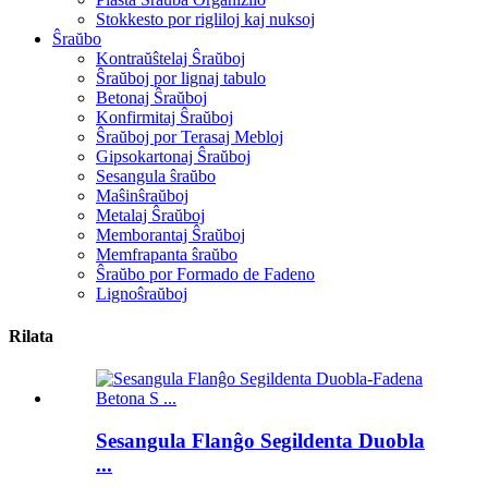
Stokkesto por rigliloj kaj nuksoj
Ŝraŭbo
Kontraŭŝtelaj Ŝraŭboj
Ŝraŭboj por lignaj tabulo
Betonaj Ŝraŭboj
Konfirmitaj Ŝraŭboj
Ŝraŭboj por Terasaj Mebloj
Gipsokartonaj Ŝraŭboj
Sesangula ŝraŭbo
Maŝinŝraŭboj
Metalaj Ŝraŭboj
Memborantaj Ŝraŭboj
Memfrapanta ŝraŭbo
Ŝraŭbo por Formado de Fadeno
Lignoŝraŭboj
Rilata
Sesangula Flanĝo Segildenta Duobla
...