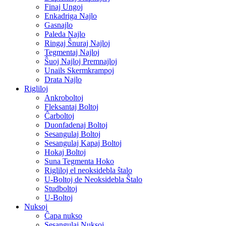
Finaj Ungoj
Enkadriga Najlo
Gasnajlo
Paleda Najlo
Ringaj Ŝnuraj Najloj
Tegmentaj Najloj
Ŝuoj Najloj Premnajloj
Unails Skermkrampoj
Drata Najlo
Rigliloj
Ankroboltoj
Fleksantaj Boltoj
Ĉarboltoj
Duonfadenaj Boltoj
Sesangulaj Boltoj
Sesangulaj Kapaj Boltoj
Hokaj Boltoj
Suna Tegmenta Hoko
Rigliloj el neoksidebla ŝtalo
U-Boltoj de Neoksidebla Ŝtalo
Studboltoj
U-Boltoj
Nuksoj
Ĉapa nukso
Sesangulaj Nuksoj