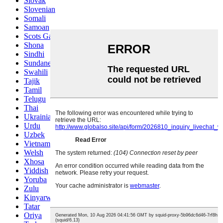
Slovak
Slovenian
Somali
Samoan
Scots Gaelic
Shona
Sindhi
Sundanese
Swahili
Tajik
Tamil
Telugu
Thai
Ukrainian
Urdu
Uzbek
Vietnamese
Welsh
Xhosa
Yiddish
Yoruba
Zulu
Kinyarwanda
Tatar
Oriya