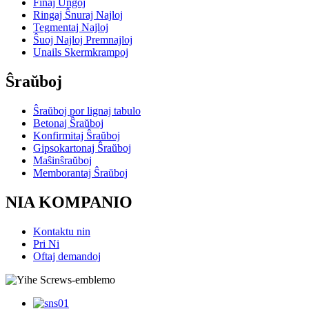
Finaj Ungoj
Ringaj Ŝnuraj Najloj
Tegmentaj Najloj
Ŝuoj Najloj Premnajloj
Unails Skermkrampoj
Ŝraŭboj
Ŝraŭboj por lignaj tabulo
Betonaj Ŝraŭboj
Konfirmitaj Ŝraŭboj
Gipsokartonaj Ŝraŭboj
Maŝinŝraŭboj
Memborantaj Ŝraŭboj
NIA KOMPANIO
Kontaktu nin
Pri Ni
Oftaj demandoj