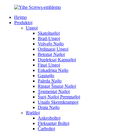
Hejmo
Produktoj
Ungoj
Skatolnajloj
Brad-Ungoj
Volvaĵo Najlo
Ordinaraj Ungoj
Betonaj Najloj
Dupleksaj Kapnajloj
Finaj Ungoj
Enkadriga Najlo
Gasnajlo
Paleda Najlo
Ringaj Ŝnuraj Najloj
Tegmentaj Najloj
Ŝuoj Najloj Premnajloj
Unails Skermkrampoj
Drata Najlo
Rigliloj
Ankroboltoj
Fleksantaj Boltoj
Ĉarboltoj