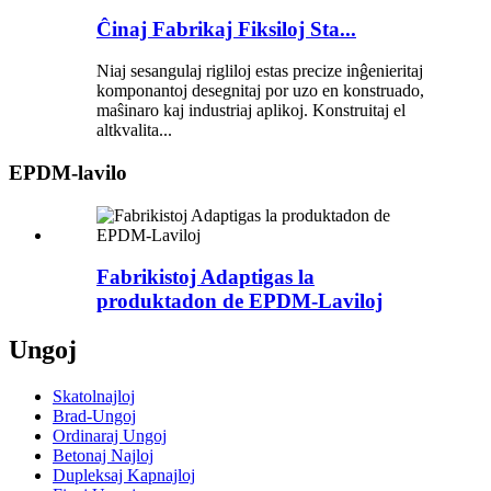
Ĉinaj Fabrikaj Fiksiloj Sta...
Niaj sesangulaj rigliloj estas precize inĝenieritaj
komponantoj desegnitaj por uzo en konstruado,
maŝinaro kaj industriaj aplikoj. Konstruitaj el
altkvalita...
EPDM-lavilo
Fabrikistoj Adaptigas la
produktadon de EPDM-Laviloj
Ungoj
Skatolnajloj
Brad-Ungoj
Ordinaraj Ungoj
Betonaj Najloj
Dupleksaj Kapnajloj