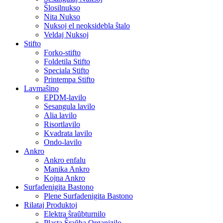
Ŝlosilnukso
Nita Nukso
Nuksoj el neoksidebla ŝtalo
Veldaj Nuksoj
Stifto
Forko-stifto
Foldetila Stifto
Speciala Stifto
Printempa Stifto
Lavmaŝino
EPDM-lavilo
Sesangula lavilo
Alia lavilo
Risortlavilo
Kvadrata lavilo
Ondo-lavilo
Ankro
Ankro enfalu
Manika Ankro
Kojna Ankro
Surfadenigita Bastono
Plene Surfadenigita Bastono
Rilataj Produktoj
Elektra ŝraŭbturnilo
Plasta Ŝraŭba Organizilo