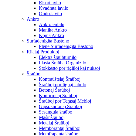
Risortlavilo
Kvadrata lavilo
Ondo-lavilo
Ankro
Ankro enfalu
Manika Ankro
Kojna Ankro
Surfadenigita Bastono
Plene Surfadenigita Bastono
Rilataj Produktoj
Elektra ŝraŭbturnilo
Plasta Ŝraŭba Organizilo
Stokkesto por rigliloj kaj nuksoj
Ŝraŭbo
Kontraŭŝtelaj Ŝraŭboj
Ŝraŭboj por lignaj tabulo
Betonaj Ŝraŭboj
Konfirmitaj Ŝraŭboj
Ŝraŭboj por Terasaj Mebloj
Gipsokartonaj Ŝraŭboj
Sesangula ŝraŭbo
Maŝinŝraŭboj
Metalaj Ŝraŭboj
Memborantaj Ŝraŭboj
Memfrapanta ŝraŭbo